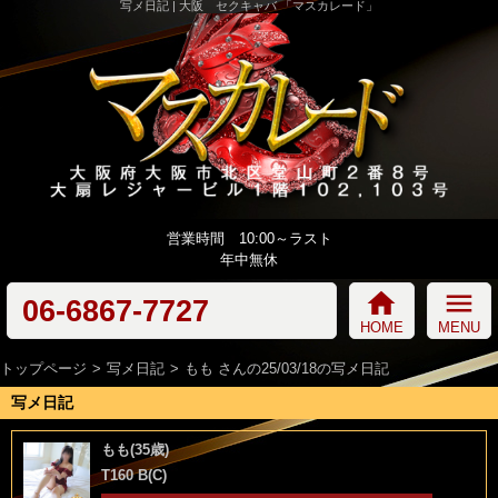
写メ日記 | 大阪 セクキャバ 「マスカレード」
営業時間 10:00～ラスト
年中無休
home
menu
06-6867-7727
HOME
MENU
トップページ
写メ日記
もも さんの25/03/18の写メ日記
写メ日記
もも(35歳)
T160 B(C)