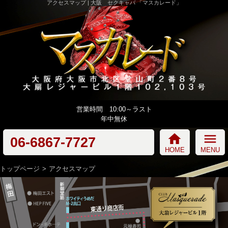
アクセスマップ | 大阪 セクキャバ 「マスカレード」
営業時間 10:00～ラスト
年中無休
home
menu
06-6867-7727
HOME
MENU
トップページ
アクセスマップ