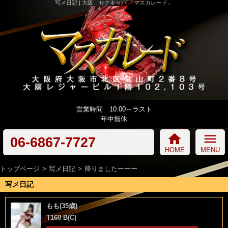
写メ日記 | 大阪 セクキャバ 「マスカレード」
営業時間 10:00～ラスト
年中無休
home
menu
06-6867-7727
HOME
MENU
トップページ
写メ日記
帰りましたーーー
写メ日記
もも(35歳)
T160 B(C)