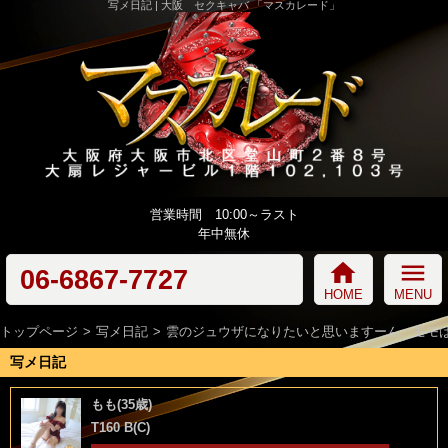
写メ日記 | 大阪 セクキャバ 「マスカレード」
営業時間 10:00～ラスト
年中無休
home
menu
06-6867-7727
HOME
MENU
トップページ
写メ日記
雲のジュウザになりたいと思いますーん。モモ
写メ日記
もも(35歳)
T160 B(C)