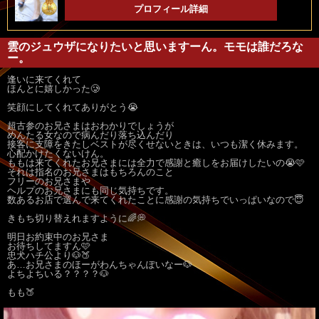
プロフィール詳細
雲のジュウザになりたいと思いますーん。モモは誰だろな
ー。
逢いに来てくれて
ほんとに嬉しかった🥲
笑顔にしてくれてありがとう😭
超古参のお兄さまはおわかりでしょうが
めんたる女なので病んだり落ち込んだり
接客に支障をきたしベストが尽くせないときは、いつも潔く休みます。
心配かけたくないけん。
ももは来てくれたお兄さまには全力で感謝と癒しをお届けしたいの😭🩷
それは指名のお兄さまはもちろんのこと
フリーのお兄さまや
ヘルプのお兄さまにも同じ気持ちです。
数あるお店で選んで来てくれたことに感謝の気持ちでいっぱいなので😇
きもち切り替えれますように🌈💭
明日お約束中のお兄さま
お待ちしてますん🩷
忠犬ハチ公より🐶🍑
あ…お兄さまのほーがわんちゃんぽいなー🐶
よちよちいる？？？？🐶
もも🍑