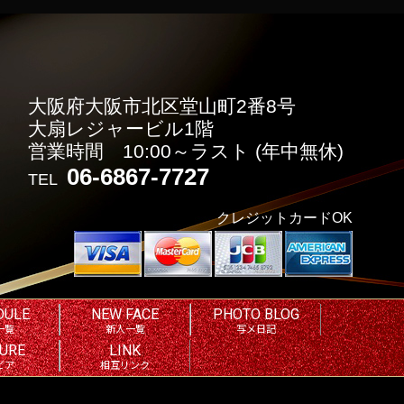
大阪府大阪市北区堂山町2番8号
大扇レジャービル1階
営業時間 10:00～ラスト
(年中無休)
06-6867-7727
TEL
クレジットカードOK
DULE
NEW FACE
PHOTO BLOG
一覧
新人一覧
写メ日記
URE
LINK
ビア
相互リンク