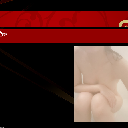
✨️
の〜