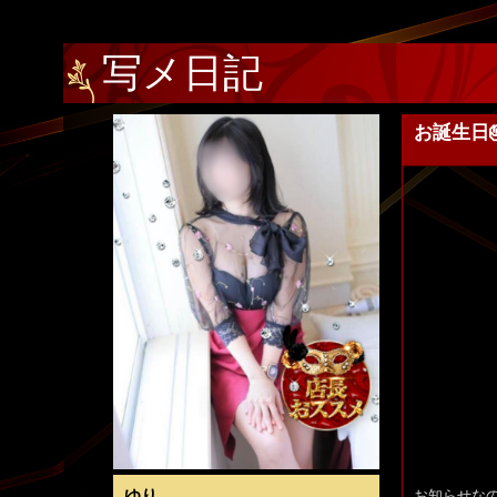
写メ日記
お誕生日🎂
ゆり
お知らせな