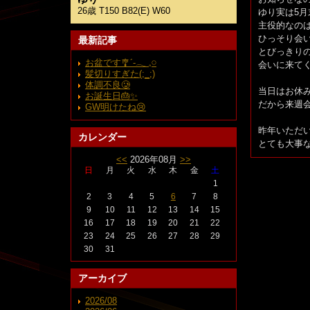
26歳 T150 B82(E) W60
ゆり実は5月末
主役的なの
ひっそり会
最新記事
とびっきりの
お盆です🎐´‐𓂃 𓈒𓏸
会いに来て
髪切りすぎた(;_;)
体調不良🥲︎
当日はお休
お誕生日🎂✨️
だから来週会え
GW明けたね😢
昨年いただい
カレンダー
とても大事
<<
2026年08月
>>
日
月
火
水
木
金
土
1
2
3
4
5
6
7
8
9
10
11
12
13
14
15
16
17
18
19
20
21
22
23
24
25
26
27
28
29
30
31
アーカイブ
2026/08