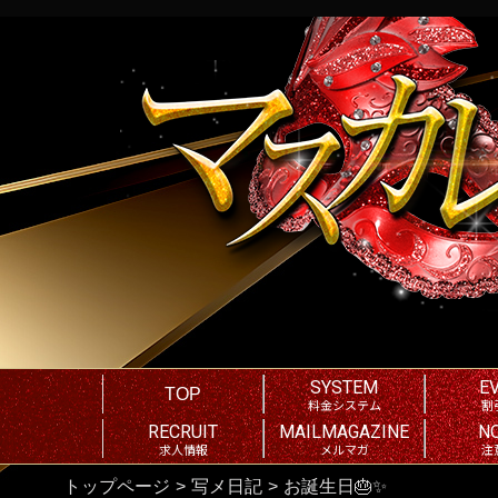
SYSTEM
E
TOP
料金システム
割
RECRUIT
MAILMAGAZINE
N
求人情報
メルマガ
注
トップページ
写メ日記
お誕生日🎂✨️