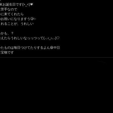
お誕生日です(>_<)💗
は苦手なので
いに来てくれたら
お祝いになりますう🥲︎✨
くれることが、うれしい
みかも、？
たらうれしいなっっつって(⸝⸝›_‹⸝⸝)‬♡
たものは毎日つけてたりするよん😆🫶🏻
な宝物です