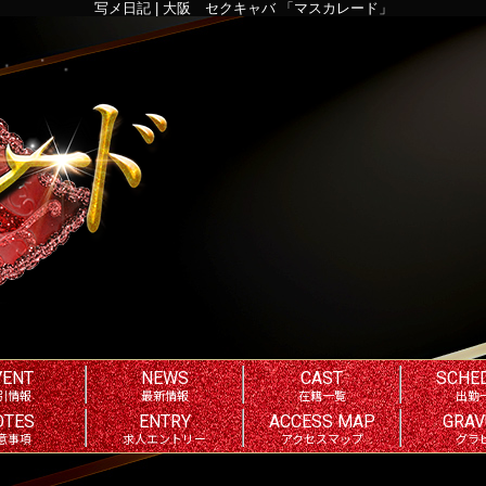
写メ日記 | 大阪 セクキャバ 「マスカレード」
VENT
NEWS
CAST
SCHE
引情報
最新情報
在籍一覧
出勤
OTES
ENTRY
ACCESS MAP
GRAV
意事項
求人エントリー
アクセスマップ
グラ