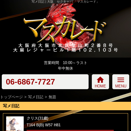
写メ日記 | 大阪 セクキャバ 「マスカレード」
営業時間 10:00～ラスト
年中無休
home
menu
06-6867-7727
HOME
MENU
トップページ
写メ日記
無題
写メ日記
クリス(31歳)
T164 B(B) W57 H81