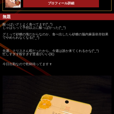
プロフィール詳細
無題
酸っぱいグミよく食べてます(^_^)
じゃぱらって予想以上に酸っぱかった(^_^)
グミって砂糖の塊だからなのか、食べ出したら砂糖の脳内麻薬依存効果
でやめられなくなる(^_^)
先週、クリスさん暇だったから、今週は誰か来てくれるかな(^_^)
忙しすぎず暇すぎず普通がいい(笑)
今日出勤なので乾杯待ってます🍷