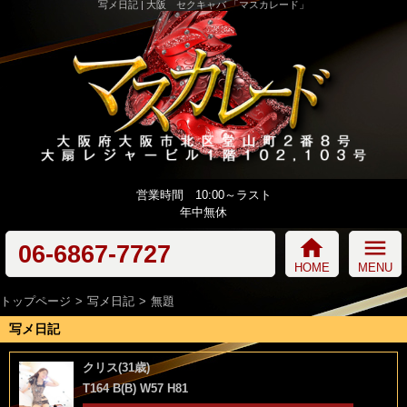
写メ日記 | 大阪 セクキャバ 「マスカレード」
営業時間 10:00～ラスト
年中無休
home
menu
06-6867-7727
HOME
MENU
トップページ
写メ日記
無題
写メ日記
クリス(31歳)
T164 B(B) W57 H81