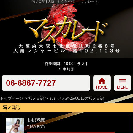
写メ日記 | 大阪 セクキャバ 「マスカレード」
営業時間 10:00～ラスト
年中無休
home
menu
06-6867-7727
HOME
MENU
トップページ
写メ日記
もも さんの26/06/16の写メ日記
写メ日記
もも(35歳)
T160 B(C)