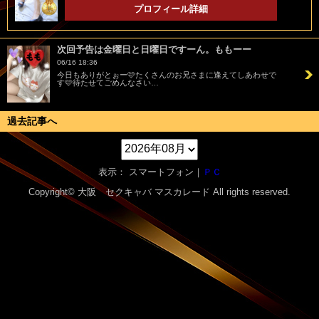
プロフィール詳細
次回予告は金曜日と日曜日ですーん。ももーー
06/16 18:36
今日もありがとぉー🩷たくさんのお兄さまに逢えてしあわせで
す🩷待たせてごめんなさい…
過去記事へ
表示： スマートフォン｜
ＰＣ
Copyright© 大阪 セクキャバ
マスカレード
All rights reserved.