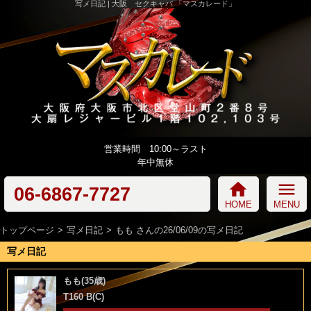
写メ日記 | 大阪 セクキャバ 「マスカレード」
営業時間 10:00～ラスト
年中無休
home
menu
06-6867-7727
HOME
MENU
トップページ
写メ日記
もも さんの26/06/09の写メ日記
写メ日記
もも(35歳)
T160 B(C)