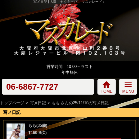
写メ日記 | 大阪 セクキャバ 「マスカレード」
営業時間 10:00～ラスト
年中無休
home
menu
06-6867-7727
HOME
MENU
トップページ
写メ日記
もも さんの25/11/10の写メ日記
写メ日記
もも(35歳)
T160 B(C)