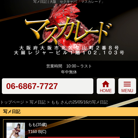
写メ日記 | 大阪 セクキャバ 「マスカレード」
営業時間 10:00～ラスト
年中無休
home
menu
06-6867-7727
HOME
MENU
トップページ
写メ日記
もも さんの25/05/16の写メ日記
写メ日記
もも(35歳)
T160 B(C)