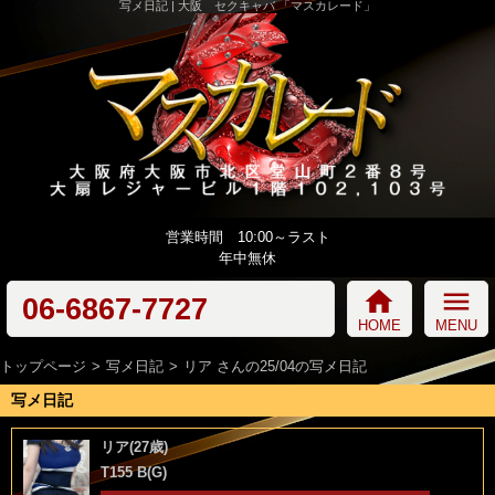
写メ日記 | 大阪 セクキャバ 「マスカレード」
営業時間 10:00～ラスト
年中無休
home
menu
06-6867-7727
HOME
MENU
トップページ
写メ日記
リア さんの25/04の写メ日記
写メ日記
リア(27歳)
T155 B(G)